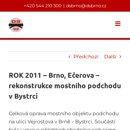
Skip
+420 544 210 300
|
dsbrno@dsbrno.cz
to
content
Předchozí
Další
ROK 2011 – Brno, Ečerova –
rekonstrukce mostního podchodu
v Bystrci
Celková oprava mostního objektu podchodu
na ulici Vejrostova v Brně – Bystrci. Součástí
byla i úprava přilehlých chodníkových ramp