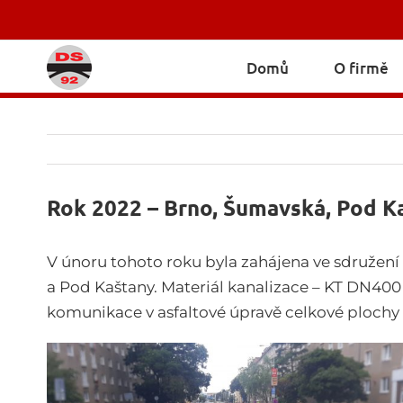
Skip
to
content
Domů
O firmě
Rok 2022 – Brno, Šumavská, Pod K
V únoru tohoto roku byla zahájena ve sdružení
a Pod Kaštany. Materiál kanalizace – KT DN400
komunikace v asfaltové úpravě celkové ploch