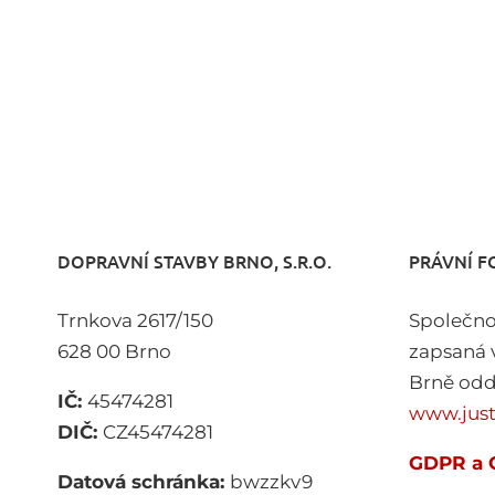
DOPRAVNÍ STAVBY BRNO, S.R.O.
PRÁVNÍ 
Trnkova 2617/150
Společno
628 00 Brno
zapsaná 
Brně oddí
IČ:
45474281
www.just
DIČ:
CZ45474281
GDPR a 
Datová schránka:
bwzzkv9