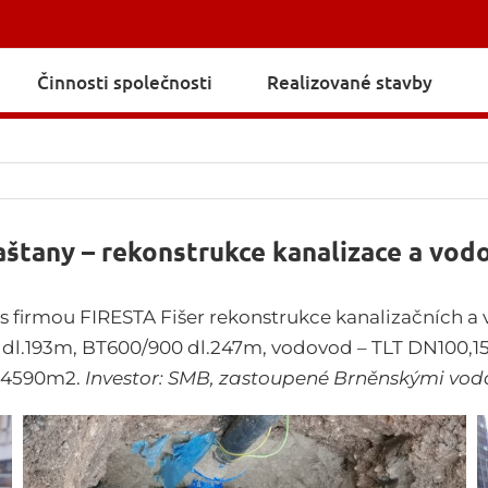
Činnosti společnosti
Realizované stavby
aštany – rekonstrukce kanalizace a vo
 s firmou FIRESTA Fišer rekonstrukce kanalizačních a
 dl.193m, BT600/900 dl.247m, vodovod – TLT DN100,15
y 4590m2.
Investor:
SMB, zastoupené Brněnskými vodá