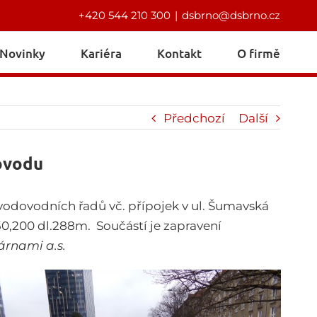
+420 544 210 300
|
dsbrno@dsbrno.cz
Novinky
Kariéra
Kontakt
O firmě
Předchozí
Další
dovodu
 vodovodních řadů vč. přípojek v ul. Šumavská
0,200 dl.288m. Součástí je zapravení
rnami a.s.