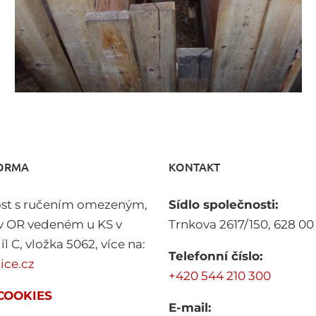
FORMA
KONTAKT
st s ručením omezeným,
Sídlo společnosti:
v OR vedeném u KS v
Trnkova 2617/150, 628 00
l C, vložka 5062, více na:
Telefonní číslo:
ice.cz
+420 544 210 300
COOKIES
E-mail: